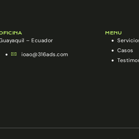
OFICINA
MENU
Guayaquil – Ecuador
Servicio
Casos
ioao@316ads.com
Testimo