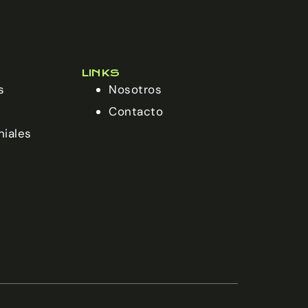
LINKS
s
Nosotros
Contacto
niales